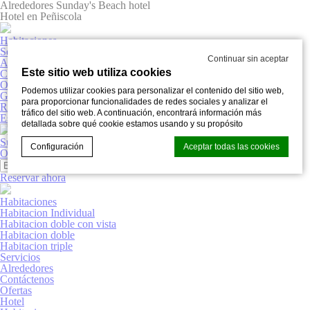
Alrededores Sunday's Beach hotel
Hotel en Peñiscola
Habitaciones
Servicios
Continuar sin aceptar
Alrededores
Este sitio web utiliza cookies
Contáctenos
Ofertas
Podemos utilizar cookies para personalizar el contenido del sitio web,
Galeria
para proporcionar funcionalidades de redes sociales y analizar el
Reservar ahora
tráfico del sitio web. A continuación, encontrará información más
Español
detallada sobre qué cookie estamos usando y su propósito
Sunday’s Beach Hotel
Configuración
Aceptar todas las cookies
Ofertas
Galeria
Reservar ahora
Habitaciones
Declaración de cookies de
d-edge Macaron CMP
. Última
Habitacion Individual
actualización:% lastupdate%.
Habitacion doble con vista
¿Qué son las cookies?
Habitacion doble
Habitacion triple
Las cookies son pequeños fragmentos de información
Servicios
textual que utiliza el sitio web para mejorar la experiencia
Alrededores
del usuario. Acepte todas las cookies o elija qué categorías
Contáctenos
desea permitir.
Ofertas
Hotel