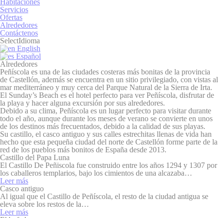
Habitaciones
Necesario
Servicios
Ofertas
Las cookies necesarias permiten que el sitio web se
Alrededores
comporte correctamente habilitando funcionalidades
Contáctenos
básicas como inicios de sesión en áreas privadas o la
Select
Idioma
navegación del sitio web
English
Español
No hay cookies de este tipo
Alrededores
Peñíscola es una de las ciudades costeras más bonitas de la provincia
de Castellón, además se encuentra en un sitio privilegiado, con vistas al
Preferencias
mar mediterráneo y muy cerca del Parque Natural de la Sierra de Irta.
El Sunday’s Beach es el hotel perfecto para ver Peñíscola
, disfrutar de
Las cookies de preferencia permiten guardar las
la playa y hacer alguna excursión por sus alrededores.
preferencias del usuario para la próxima visita. Por
Debido a su clima, Peñíscola es un lugar perfecto para visitar durante
ejemplo, pueden contener el idioma del usuario.
todo el año, aunque durante los meses de verano se convierte en unos
de los destinos más frecuentados, debido a la calidad de sus playas.
Nombre
Proveedor
Propósito
D
Su castillo, el casco antiguo y sus calles estrechitas llenas de vida han
hecho que esta pequeña ciudad del norte de Castellón forme parte de la
_deCookiesConsentDeleteKey
D-edge
Remember user's
S
red de los pueblos más bonitos de España desde 2013.
Cookie
consent on Cookies
Castillo del Papa Luna
Consent
and consent
El Castillo De Peñiscola fue construido entre los años 1294 y 1307 por
Identifier.
los caballeros templarios, bajo los cimientos de una alcazaba…
Leer más
fb_cookie_law_consent
D-edge
Remember user's
S
Casco antiguo
Cookie
consent on Cookies
Al igual que el Castillo de Peñíscola, el resto de la ciudad antigua se
Consent
and consent
eleva sobre los restos de la…
Identifier.
Leer más