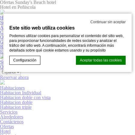
Ofertas Sunday's Beach hotel
Hotel en Peñiscola
Habitaciones
Continuar sin aceptar
Servicios
Alrededores
Este sitio web utiliza cookies
Contáctenos
Podemos utilizar cookies para personalizar el contenido del sitio web,
Ofertas
para proporcionar funcionalidades de redes sociales y analizar el
Galeria
tráfico del sitio web. A continuación, encontrará información más
Reservar ahora
detallada sobre qué cookie estamos usando y su propósito
Español
Configuración
Aceptar todas las cookies
Sunday’s Beach Hotel
Ofertas
Galeria
Reservar ahora
Declaración de cookies de
d-edge Macaron CMP
. Última
Habitaciones
actualización:% lastupdate%.
Habitacion Individual
¿Qué son las cookies?
Habitacion doble con vista
Habitacion doble
Las cookies son pequeños fragmentos de información
Habitacion triple
textual que utiliza el sitio web para mejorar la experiencia
Servicios
del usuario. Acepte todas las cookies o elija qué categorías
Alrededores
desea permitir.
Contáctenos
Ofertas
Hotel